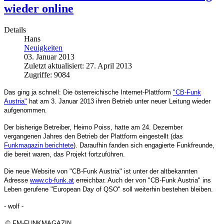
wieder online
Details
Hans
Neuigkeiten
03. Januar 2013
Zuletzt aktualisiert: 27. April 2013
Zugriffe: 9084
Das ging ja schnell: Die österreichische Internet-Plattform
"CB-Funk
Austria"
hat am 3. Januar 2013 ihren Betrieb unter neuer Leitung wieder
aufgenommen.
Der bisherige Betreiber, Heimo Poiss, hatte am 24. Dezember
vergangenen Jahres den Betrieb der Plattform eingestellt (das
Funkmagazin berichtete
). Daraufhin fanden sich engagierte Funkfreunde,
die bereit waren, das Projekt fortzuführen.
Die neue Website von "CB-Funk Austria" ist unter der altbekannten
Adresse
www.cb-funk.at
erreichbar. Auch der von "CB-Funk Austria" ins
Leben gerufene "European Day of QSO" soll weiterhin bestehen bleiben.
- wolf -
© FM-FUNKMAGAZIN