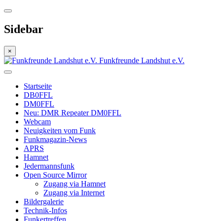
Sidebar
×
Funkfreunde Landshut e.V.
Startseite
DB0FFL
DM0FFL
Neu: DMR Repeater DM0FFL
Webcam
Neuigkeiten vom Funk
Funkmagazin-News
APRS
Hamnet
Jedermannsfunk
Open Source Mirror
Zugang via Hamnet
Zugang via Internet
Bildergalerie
Technik-Infos
Funkertreffen